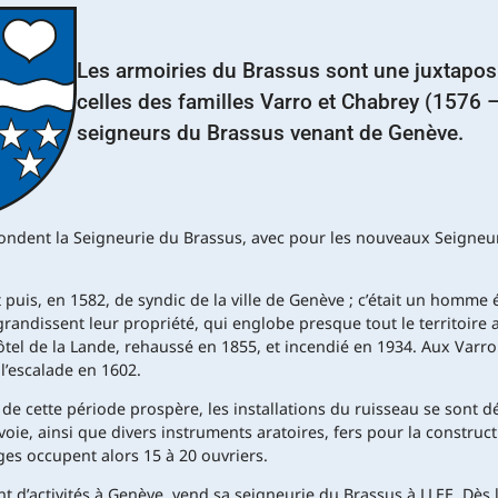
Les armoiries du Brassus sont une juxtapos
celles des familles Varro et Chabrey (1576 
seigneurs du Brassus venant de Genève.
fondent la Seigneurie du Brassus, avec pour les nouveaux Seigneur
t puis, en 1582, de syndic de la ville de Genève ; c’était un homme
andissent leur propriété, qui englobe presque tout le territoire a
Hôtel de la Lande, rehaussé en 1855, et incendié en 1934. Aux Varr
l’escalade en 1602.
e cette période prospère, les installations du ruisseau se sont dé
ie, ainsi que divers instruments aratoires, fers pour la constructi
ges occupent alors 15 à 20 ouvriers.
d’activités à Genève, vend sa seigneurie du Brassus à LLEE. Dès lo