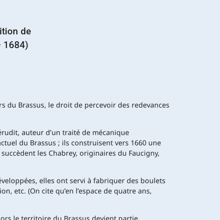
ition de
– 1684)
s du Brassus, le droit de percevoir des redevances
 érudit, auteur d’un traité de mécanique
ctuel du Brassus ; ils construisent vers 1660 une
o succèdent les Chabrey, originaires du Faucigny,
veloppées, elles ont servi à fabriquer des boulets
on, etc. (On cite qu’en l’espace de quatre ans,
rs le territoire du Brassus devient partie