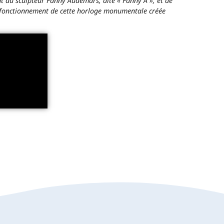
nt du sculpteur Fanny Audemars, dite « Fanny A », et de
 au fonctionnement de cette horloge monumentale créée