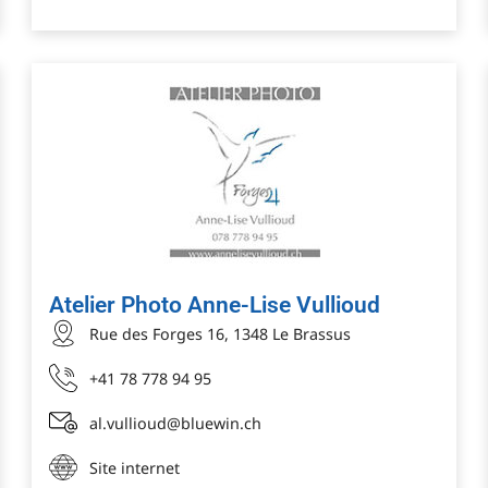
Atelier Photo Anne-Lise Vullioud
Rue des Forges 16, 1348 Le Brassus
+41 78 778 94 95
al.vullioud@bluewin.ch
Site internet